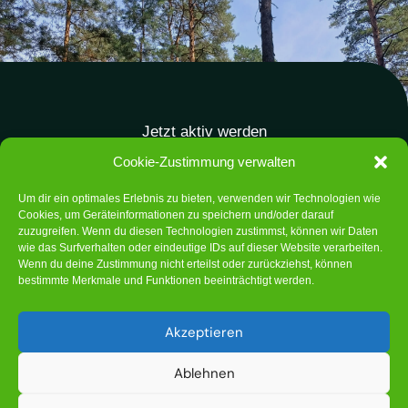
Jetzt aktiv werden
Cookie-Zustimmung verwalten
Bleiben Sie informiert und unterstützen Sie unsere
Arbeit
Um dir ein optimales Erlebnis zu bieten, verwenden wir Technologien wie
Cookies, um Geräteinformationen zu speichern und/oder darauf
zuzugreifen. Wenn du diesen Technologien zustimmst, können wir Daten
Abonnieren Sie unseren Newsletter und werden Sie
wie das Surfverhalten oder eindeutige IDs auf dieser Website verarbeiten.
Teil unseres Engagements für die Natur.
Wenn du deine Zustimmung nicht erteilst oder zurückziehst, können
bestimmte Merkmale und Funktionen beeinträchtigt werden.
Entdecken Sie Mehr
Akzeptieren
Ablehnen